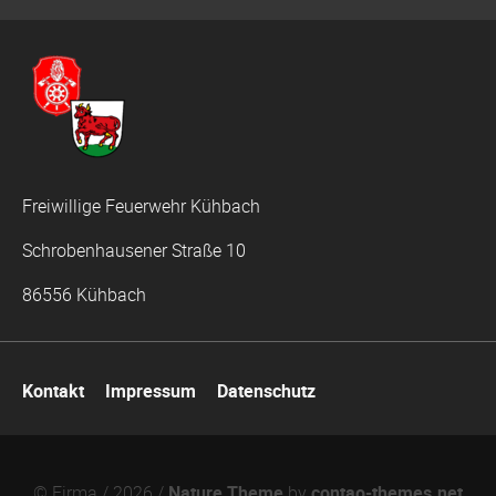
Freiwillige Feuerwehr Kühbach
Schrobenhausener Straße 10
86556 Kühbach
Navigation
Kontakt
Impressum
Datenschutz
überspringen
© Firma / 2026 /
Nature Theme
by
contao-themes.net