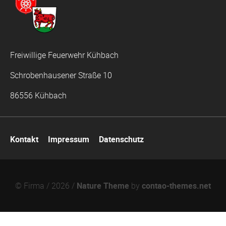
Freiwillige Feuerwehr Kühbach
Schrobenhausener Straße 10
86556 Kühbach
Navigation
Kontakt
Impressum
Datenschutz
überspringen
© Firma / 2026 /
Nature Theme
by
contao-themes.net